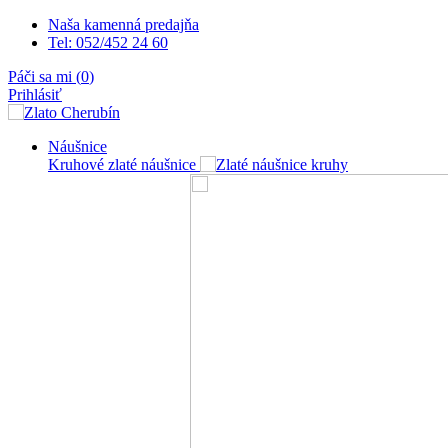
Naša kamenná predajňa
Tel: 052/452 24 60
Páči sa mi (
0
)
Prihlásiť
Náušnice
Kruhové zlaté náušnice