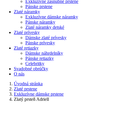
Exkluzívne zásnubné prstene
Pánske prstene
Zlaté náramky
Exkluzívne dámske náramky
Pánske náramky
Zlaté náramky detské
Zlaté prívesky
Dámske zlaté prívesky
Pánske prívesky
Zlaté retiazky
Dámske náhrdelníky
Pánske retiazky
Celebritky
Svadobné obrúčky
O nás
Úvodná stránka
Zlaté prstene
Exkluzívne dámske prstene
Zlatý prsteň Adriell