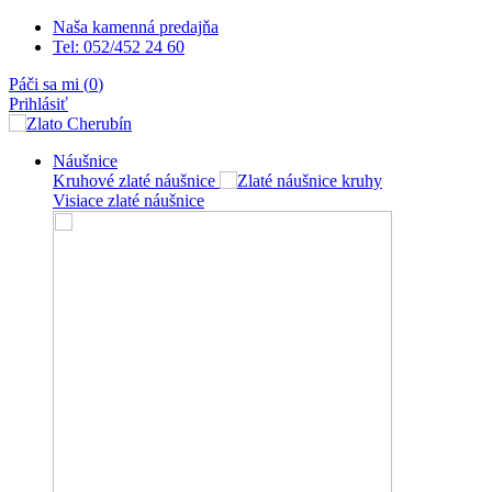
Naša kamenná predajňa
Tel: 052/452 24 60
Páči sa mi (
0
)
Prihlásiť
Náušnice
Kruhové zlaté náušnice
Visiace zlaté náušnice