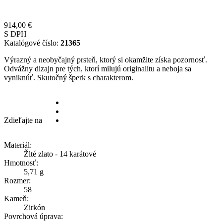
914,00 €
S DPH
Katalógové číslo:
21365
Výrazný a neobyčajný prsteň, ktorý si okamžite získa pozornosť.
Odvážny dizajn pre tých, ktorí milujú originalitu a neboja sa
vyniknúť. Skutočný šperk s charakterom.
Zdieľajte na
Materiál:
Žlté zlato - 14 karátové
Hmotnosť:
5,71 g
Rozmer:
58
Kameň:
Zirkón
Povrchová úprava: