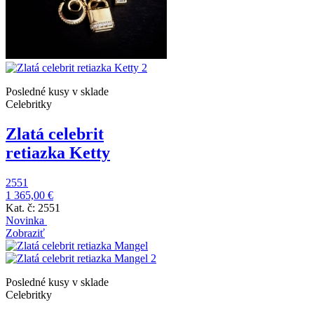
Posledné kusy v sklade
Celebritky
Zlatá celebrit
retiazka Ketty
2551
1 365,00 €
Kat. č: 2551
Novinka
Zobraziť
Posledné kusy v sklade
Celebritky