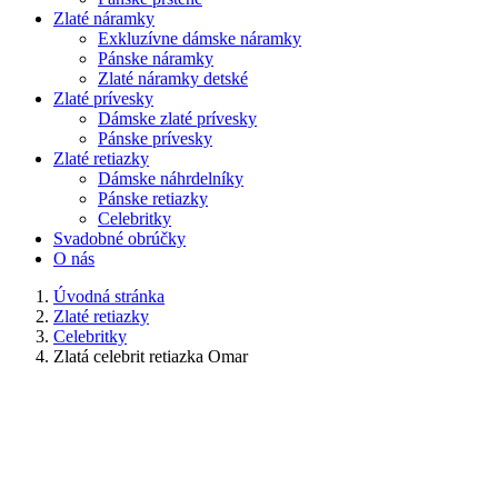
Zlaté náramky
Exkluzívne dámske náramky
Pánske náramky
Zlaté náramky detské
Zlaté prívesky
Dámske zlaté prívesky
Pánske prívesky
Zlaté retiazky
Dámske náhrdelníky
Pánske retiazky
Celebritky
Svadobné obrúčky
O nás
Úvodná stránka
Zlaté retiazky
Celebritky
Zlatá celebrit retiazka Omar