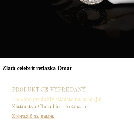
Zlatá celebrit retiazka Omar
PRODUKT JE VYPREDANÝ.
Podobné produkty nájdete na predajni
Zlatníctva Cherubín - Kežmarok.
Zobraziť na mape.